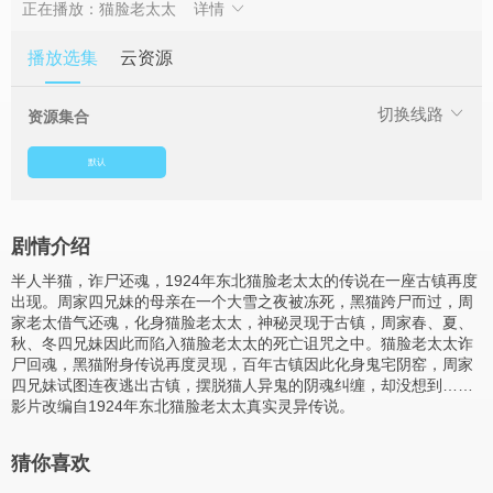
正在播放：猫脸老太太
详情
播放选集
云资源
切换线路
资源集合
默认
剧情介绍
半人半猫，诈尸还魂，1924年东北猫脸老太太的传说在一座古镇再度
出现。周家四兄妹的母亲在一个大雪之夜被冻死，黑猫跨尸而过，周
家老太借气还魂，化身猫脸老太太，神秘灵现于古镇，周家春、夏、
秋、冬四兄妹因此而陷入猫脸老太太的死亡诅咒之中。猫脸老太太诈
尸回魂，黑猫附身传说再度灵现，百年古镇因此化身鬼宅阴窑，周家
四兄妹试图连夜逃出古镇，摆脱猫人异鬼的阴魂纠缠，却没想到……
影片改编自1924年东北猫脸老太太真实灵异传说。
猜你喜欢