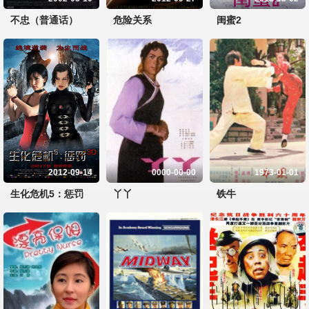
不忠（普通话）
危险关系
闺蜜2
2012-09-14
0000-00-00
1973-01-01
生化危机5：惩罚
丫丫
铁牛