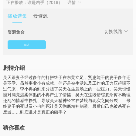
正在播放：谁是凶手（2018）
详情
播放选集
云资源
切换线路
资源集合
默认
剧情介绍
吴天跟妻子经过多年的打拼终于在东莞立足，贤惠能干的妻子多年还
是不孕、虽然事业小有成就、但还是被生活以及工作的压力压得喘不
过气来，李小冉的到来分担了吴天在生意场上的一些压力、吴天也慢
慢对漂亮温柔体贴的小冉产生了情愫、吴天在这段错综复杂剪不断理
还乱的情感中挣扎、导致吴天精神经常在梦境与现实之间分裂……最
终妻子的死以及小冉的死让吴天彻底精神崩溃、最后自己也被杀死在
废墟……到底谁才是真正的凶手？
猜你喜欢