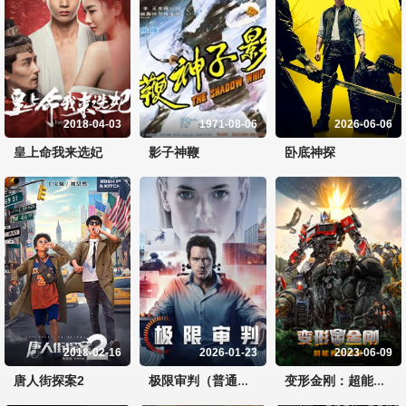
2018-04-03
1971-08-06
2026-06-06
皇上命我来选妃
影子神鞭
卧底神探
2018-02-16
2026-01-23
2023-06-09
唐人街探案2
极限审判（普通话）
变形金刚：超能勇士崛起（普通话）