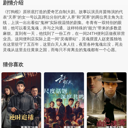
剧情介绍
《打狗棍》原班底打造的爱奇艺自制大剧。故事以演员肖茵饰演的代
表“天界”的女一号以及两位分别代表“人界”和“冥界”的两位男主角为主
线，上演一出出看似“鬼神”实际很温情的剧集。冬青有一双特别的眼
睛，他可以看见鬼魂，并与之沟通。这样特殊的“能力”带来的多数是
麻烦。直到有一天，他找到了一份工作，在一间24TH便利店做夜班营
业员。这间便利店实际上是一间“灵魂驿站”，灵魂摆渡人赵吏孤独地
在这里驻守了五百年，这里白天人来人往，夜里各种鬼魂出没，死去
灵魂从这里去往黄泉之国，而每只不肯离去的鬼魂都有一个心愿。
猜你喜欢
更新至26集
更新至24集
更新至42集