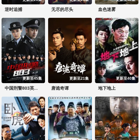
逆时追捕
无尽的尽头
血色迷雾
更新至45集
更新至21集
更新至40集
唐诡奇谭
地下地上
中国刑警803英雄本色