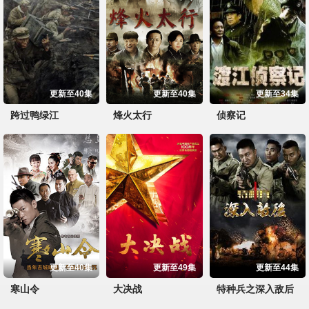
更新至40集
更新至40集
更新至34集
跨过鸭绿江
烽火太行
侦察记
更新至40集
更新至49集
更新至44集
寒山令
大决战
特种兵之深入敌后