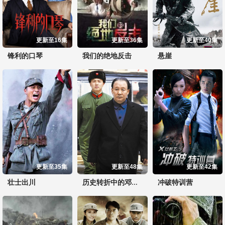
更新至16集
更新至36集
更新至40集
锋利的口琴
我们的绝地反击
悬崖
更新至35集
更新至48集
更新至42集
壮士出川
冲破特训营
历史转折中的邓小平