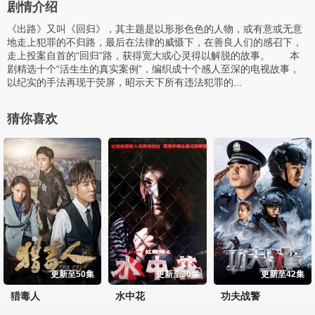
剧情介绍
《出路》又叫《回归》，其主题是以形形色色的人物，或有意或无意
地走上犯罪的不归路，最后在法律的威慑下，在善良人们的感召下，
走上投案自首的“回归”路，获得宽大或心灵得以解脱的故事。 本
剧精选十个“活生生的真实案例”，编织成十个感人至深的电视故事，
以纪实的手法再现于荧屏，昭示天下所有违法犯罪的...
猜你喜欢
更新至50集
更新至30集
更新至42集
猎毒人
水中花
功夫战警