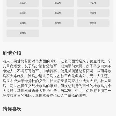
第25集
第26集
第27集
第28集
第29集
第30集
第31集
第32集
第33集
第34集
剧情介绍
清末，陕甘总督因对马家面的叫好，让老马面馆迎来了黄金时代。辛
亥革命爆发，长子马少清替父随军，成为军前大厨，次子马少白为革
命党人，不满哥哥随军，冲动行事，使兄弟俩遭总督怀疑，从而导致
马家大难临头，除马少清儿子马世杰被革命党救走外，无一人生还。
马世杰成为革命党杜的义子，长大后继承马家祖业成为大厨。杜去世
后，马世杰担任义兄杜永昌的家厨，但没想到身为市长的杜永昌是个
大汉奸，马世杰被迫卷入政治斗争，与军统、中共、伪政府上演了一
场谍战抗日的戏码，马世杰最终也迈入了革命的阵营。
猜你喜欢