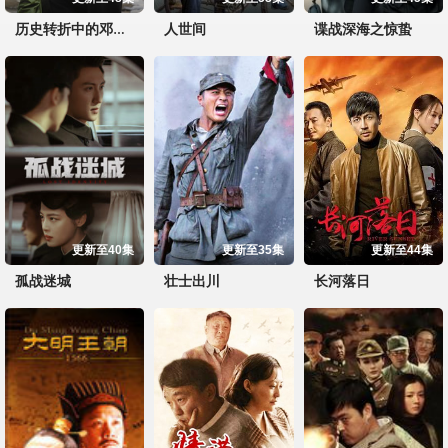
人世间
谍战深海之惊蛰
历史转折中的邓小平
更新至40集
更新至35集
更新至44集
孤战迷城
壮士出川
长河落日