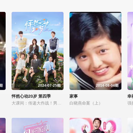
0期
2024-07-25期
2014-08-04期
怦然心动20岁 第四季
家事
幸
大课间：传递大作战！男生女生团魂燃烧进行时！
白晓燕命案（上）