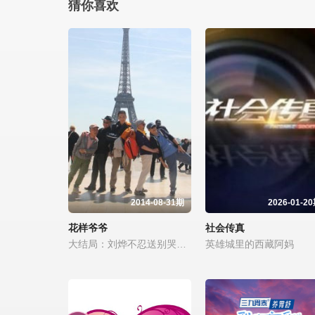
猜你喜欢
2014-08-31期
2026-01-2
花样爷爷
社会传真
大结局：刘烨不忍送别哭断片
英雄城里的西藏阿妈