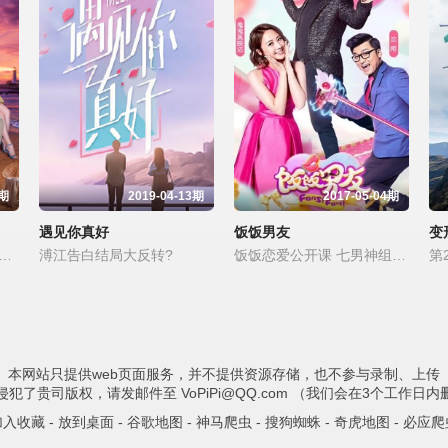
4期
2019-04-13期
2017-05-04期
遇见你真好
饭饭男友
变
享：一切给你的，都是最好的，也感谢一路陪伴的你
溥江告白结局大反转?
饭饭恋爱公开课 七男神组团搞事情
本网站只提供web页面服务，并不提供资源存储，也不参与录制、上传
犯了贵司版权，请发邮件至 VoPiPi@QQ.com （我们会在3个工作日
加入收藏
-
放到桌面
-
谷歌地图
-
神马爬虫
-
搜狗蜘蛛
-
奇虎地图
-
必应爬