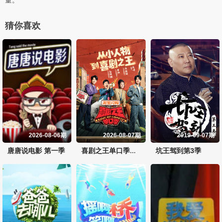
猜你喜欢
2026-08-06期
2026-08-07期
2019-09-07期
唐唐说电影 第一季
坑王驾到第3季
喜剧之王单口季第3季