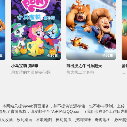
集
全26集
全52集
小马宝莉 第8季
熊出没之冬日乐翻天
蛋
用友谊的力量解决问题
熊大熊二过冬啦
...
本网站只提供web页面服务，并不提供资源存储，也不参与录制、上传
犯了贵司版权，请发邮件至 VoPiPi@QQ.com （我们会在3个工作日
加入收藏
-
放到桌面
-
谷歌地图
-
神马爬虫
-
搜狗蜘蛛
-
奇虎地图
-
必应爬