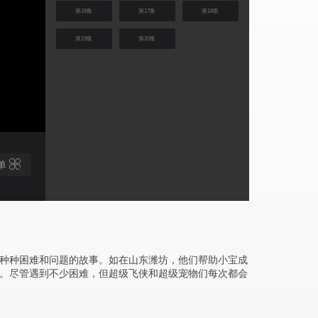
第16集
第17集
第18集
第19集
第20集
单
种种困难和问题的故事。如在山东潍坊，他们帮助小宝成
。尽管遇到不少困难，但超级飞侠和超级宠物们每次都会