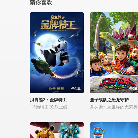
猜你喜欢
全1集
全26
贝肯熊2：金牌特工
量子战队之恐龙守护
“熊抱特工”欢乐上线
并探索恐龙世界的无穷奥