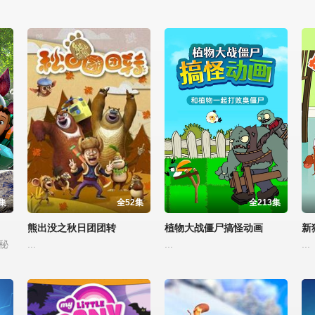
集
全52集
全213集
熊出没之秋日团团转
植物大战僵尸搞怪动画
新
秘
...
...
...