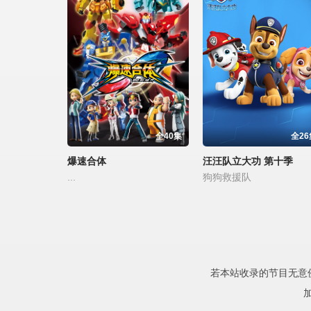
全40集
全26
爆速合体
汪汪队立大功 第十季
...
狗狗救援队
若本站收录的节目无意侵