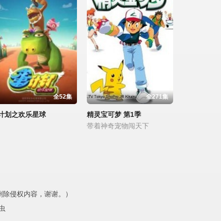
全52集
全271集
计划之欢乐星球
精灵宝可梦 第1季
带着神奇宠物闯天下
内删除侵权内容，谢谢。）
虫