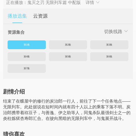
正在播放：鬼灭之刃 无限列车篇 中配版
详情
播放选集
云资源
切换线路
资源集合
第1集
第2集
第3集
第4集
第5集
第6集
第7集
剧情介绍
结束了在蝶屋中的修行的炭治郎一行人，前往了下一个任务地点——
无限列车。此处据说在短时间内就有四十人以上的乘客下落不明。炭
治郎携带着祢豆子，与善逸、伊之助等人，同鬼杀队最强剑士之一的
炎柱炼狱杏寿郎汇合。在驶向黑暗的无限列车中，与鬼展开战斗。
猜你喜欢