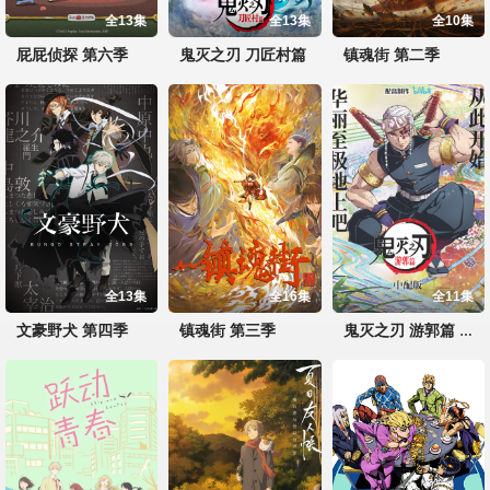
全13集
全13集
全10集
屁屁侦探 第六季
鬼灭之刃 刀匠村篇
镇魂街 第二季
全13集
全16集
全11集
文豪野犬 第四季
镇魂街 第三季
鬼灭之刃 游郭篇 中配版