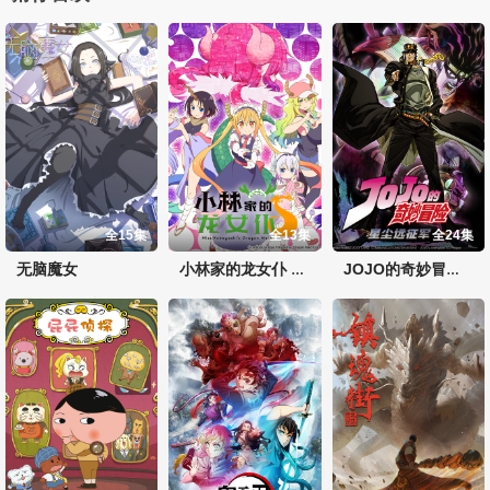
全15集
全13集
全24集
无脑魔女
小林家的龙女仆 第二季
JOJO的奇妙冒险 星尘远征军